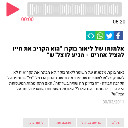
00:00
08:20
אלמנתו של ליאור בוקר: "הוא הקריב את חייו
להציל אחרים - מגיע לו צל"ש"
נאוה בוקר, אלמנתו של השוטר ליאור בוקר, לא מבינה את הקריאות לא
להעניק צל"ש לשוטרים שקיפחו את נפשם באסון הכרמל: "צל"ש נותנים על
הקרבה וגבורה - זה בדיוק מה שהיה בשריפה". האם התקוממות המשפחות
היא הדרך להתמודד עם האבל? האם על משפחות השוטרים לוותר על
הצל"ש?
30/03/2011
צל"ש
שריפה בכרמל
אהובה תומר
ליאור בוקר