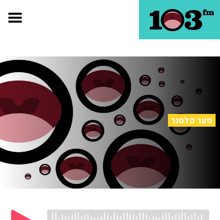
סער פלסנר