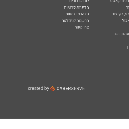
 הפודקאסט
לוח שידורים
ר
מדיניות פרטיות
ע, בקיצור
הצהרת נגישות
כול
הרשמה לניוזלטר
צרו קשר
מנון רגב
created by
CYBER
SERVE