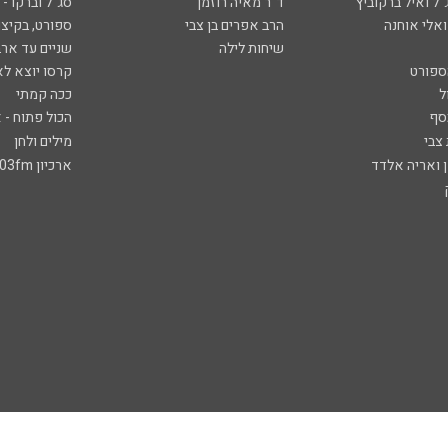
ל ואיל ברקוביץ'
ד"ר מאיה רוזמן
סג"ל וברקו -
ואלי אוחנה
הרב אפרים בן צבי
ספורט, בקיצו
שיחות לילה
שניים עד ארב
ספורט
קרסו יוצא לא
ל
ככה קמתי
סף
הכול פתוח - א
 צבי
מילים ולחן
ן ואריה אלדד
ארכיון 103fm