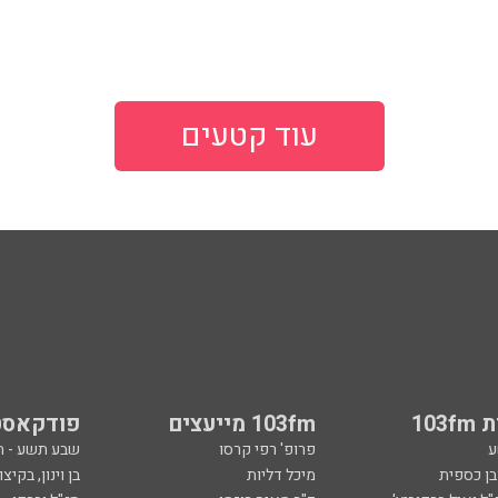
עוד קטעים
103
103fm מייעצים
פודקאסט
ע
פרופ' רפי קרסו
שבע תשע - 
ובן כספית
מיכל דליות
בן וינון, בקיצו