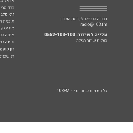
אראל סג"
ברק סרי 
גיא פלג
דבורה הנביאה 6, רמת השרון
תוכנית ה
radio@103.fm
איריס קו
עלייה לשידור: 0552-103-103
איפה הכ
בעלות שיחה רגילה
פנינה בת
רון קופמ
רז שכניק
כל הזכויות שמורות ל - 103FM