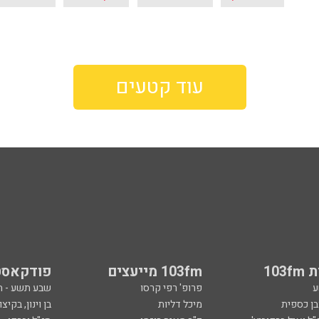
עוד קטעים
103
103fm מייעצים
פודקאסט
ע
פרופ' רפי קרסו
שבע תשע - 
ובן כספית
מיכל דליות
בן וינון, בקיצו