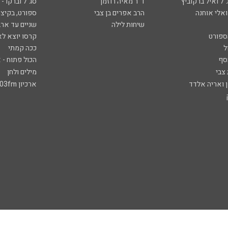
ל ואיל ברקוביץ'
ד"ר מאיה רוזמן
סג"ל וברקו -
ואלי אוחנה
הרב אפרים בן צבי
ספורט, בקיצו
שיחות לילה
שניים עד ארב
ספורט
קרסו יוצא לא
ל
ככה קמתי
סף
הכול פתוח - א
 צבי
מילים ולחן
ן ואריה אלדד
ארכיון 103fm