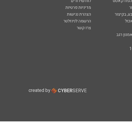
 הפודקאסט
לוח שידורים
ר
מדיניות פרטיות
ע, בקיצור
הצהרת נגישות
כול
הרשמה לניוזלטר
צרו קשר
מנון רגב
created by
CYBER
SERVE