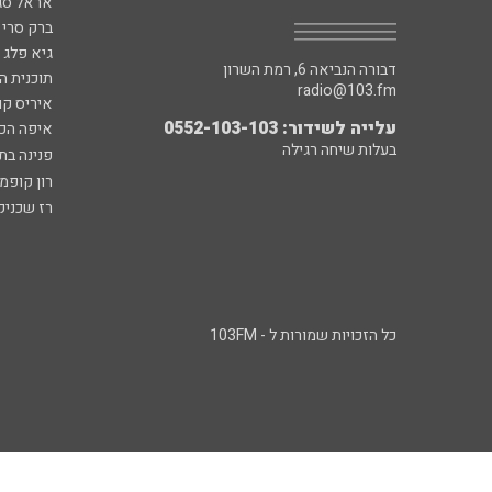
אראל סג"
ברק סרי 
גיא פלג
דבורה הנביאה 6, רמת השרון
תוכנית ה
radio@103.fm
איריס קו
עלייה לשידור: 0552-103-103
איפה הכ
בעלות שיחה רגילה
פנינה בת
רון קופמ
רז שכניק
כל הזכויות שמורות ל - 103FM