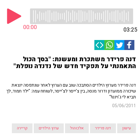
00:00
03:25
דנה פרידר משתכרת ומעשנת: "בסך הכול
התאמנתי על תפקיד חדש של נדנדה נופלת"
דנה פרידר מערוץ הילדים הסתבכה שוב עם הערוץ לאחר שנתפסה יוצאת
שיכורה ממועדון ודרור מנסה, בין צ'ייסר לצ'ייסר, לשוחח עמה: "ילד חמוד, לך
תביא לי ג'וינט!"
05/06/2011
עישון
דנה פרידר
אלכוהול
ערוץ הילדים
קריירה