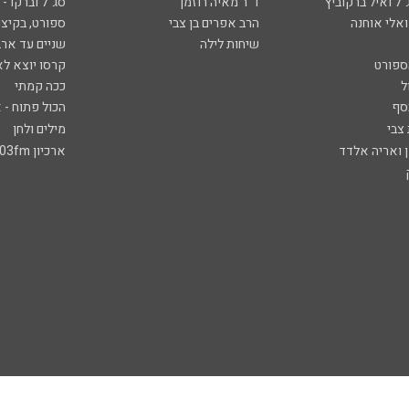
ל ואיל ברקוביץ'
ד"ר מאיה רוזמן
סג"ל וברקו -
ואלי אוחנה
הרב אפרים בן צבי
ספורט, בקיצו
שיחות לילה
שניים עד ארב
ספורט
קרסו יוצא לא
ל
ככה קמתי
סף
הכול פתוח - א
 צבי
מילים ולחן
ן ואריה אלדד
ארכיון 103fm