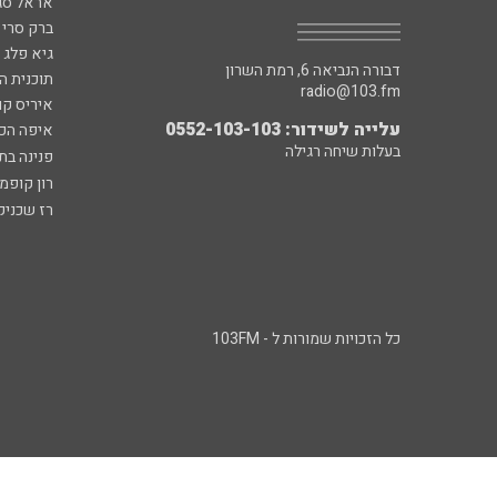
אראל סג"
ברק סרי 
גיא פלג
דבורה הנביאה 6, רמת השרון
תוכנית ה
radio@103.fm
איריס קו
עלייה לשידור: 0552-103-103
איפה הכ
בעלות שיחה רגילה
פנינה בת
רון קופמ
רז שכניק
כל הזכויות שמורות ל - 103FM