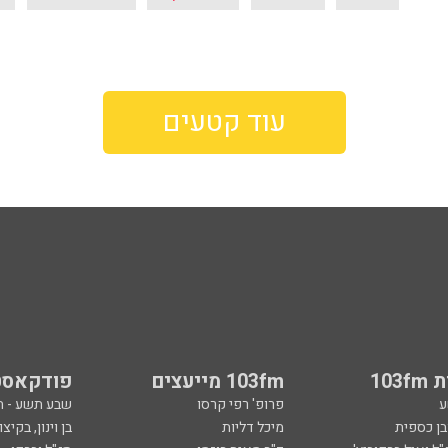
עוד קטעים
103
103fm מייעצים
פודקאסט
ע
פרופ' רפי קרסו
שבע תשע - 
ובן כספית
מיכל דליות
בן וינון, בקיצו