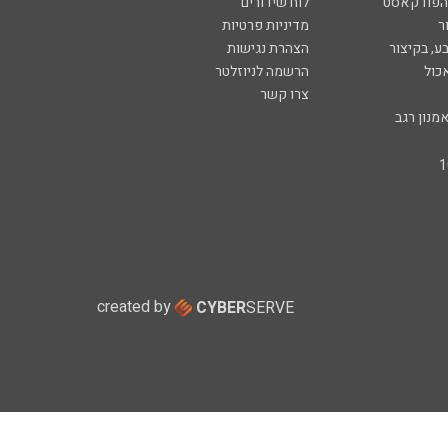
 הפודקאסט
לוח שידורים
ר
מדיניות פרטיות
ע, בקיצור
הצהרת נגישות
כול
הרשמה לניוזלטר
צרו קשר
מנון רגב
created by
CYBER
SERVE