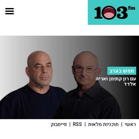
חמש בערב
עם רון קופמן ואריה
אלדד
ראשי
|
תוכניות מלאות
|
RSS
|
פייסבוק