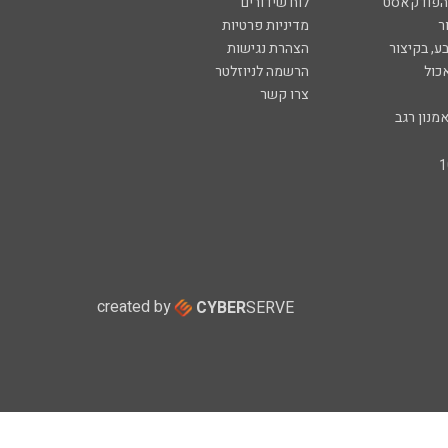
 הפודקאסט
לוח שידורים
ר
מדיניות פרטיות
ע, בקיצור
הצהרת נגישות
כול
הרשמה לניוזלטר
צרו קשר
מנון רגב
created by
CYBER
SERVE