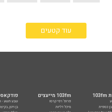
עוד קטעים
103
103fm מייעצים
פודקאסט
ע
פרופ' רפי קרסו
שבע תשע - 
ובן כספית
מיכל דליות
בן וינון, בקיצו