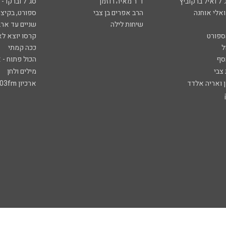
ל ואיל ברקוביץ'
ד"ר מאיה רוזמן
סג"ל וברקו -
ואלי אוחנה
הרב אפרים בן צבי
ספורט, בקיצו
שיחות לילה
שניים עד ארב
ספורט
קרסו יוצא לא
ל
ככה קמתי
סף
הכול פתוח - א
 צבי
מילים ולחן
ן ואריה אלדד
ארכיון 103fm