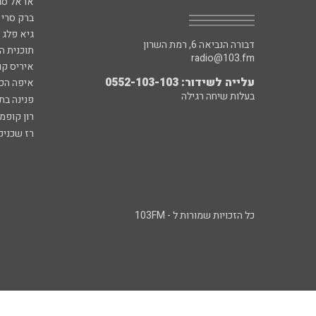
אראל סג"
ברק סרי 
גיא פלג
דבורה הנביאה 6, רמת השרון
תוכנית ה
radio@103.fm
איריס קו
עלייה לשידור: 0552-103-103
איפה הכ
בעלות שיחה רגילה
פנינה בת
רון קופמ
רז שכניק
כל הזכויות שמורות ל - 103FM