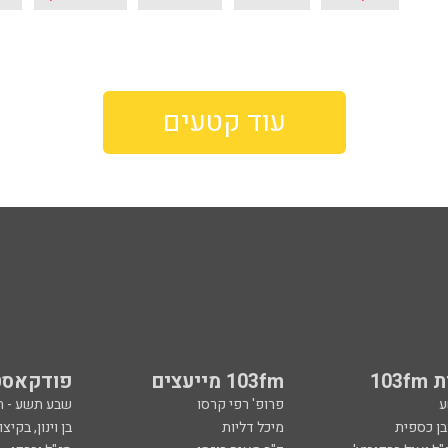
עוד קטעים
103
103fm מייעצים
פודקאסט
ע
פרופ' רפי קרסו
שבע תשע - 
ובן כספית
מיכל דליות
בן וינון, בקיצו