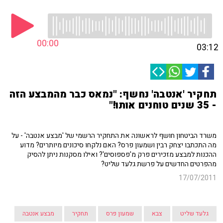
00:00
03:12
תחקיר 'אנטבה' נחשף: "נמאס כבר מהמבצע הזה
- 35 שנים טוחנים אותו!"
משרד הביטחון חושף לראשונה את התחקיר הרשמי של 'מבצע אנטבה' - על
מה התכתבו יצחק רבין ושמעון פרס? האם נלקחו סיכונים מיותרים? מדוע
ההכנות למבצע מזכירים פרק מ'פספוסים'? ואילו מסקנות ניתן להסיק
מהפרטים החדשים על פרשת גלעד שליט?
17/07/2011
גלעד שליט
צבא
שמעון פרס
תחקיר
מבצע אנטבה