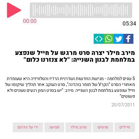
00:00
05:34
מירב מילר יצרה סרט מרגש על חייל שנפצע
במלחמת לבנון השנייה: "לא צנזרנו כלום"
5 שנים למלחמה - מגישת החדשות ושדרנית הרדיו והטלוויזיה היא שעומדת
מאחורי הסרט "הקרV של תומר בוהדנה", סרט העוקב אחר תהליך שיקומו של
חייל שנפצע במלחמת לבנון השנייה. מירב: "יש בסרט המון רגעים טעונים ולא
פשוטים"
20/07/2011
חיילים
סרטים
מירב מילר
פציעה
ירי על הדרום