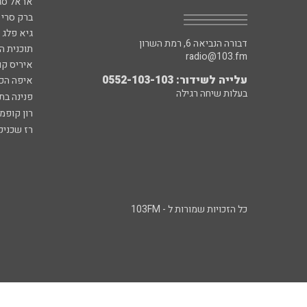
אראל סג"
ברק סרי 
גיא פלג
דבורה הנביאה 6, רמת השרון
תוכנית ה
radio@103.fm
איריס קו
עלייה לשידור: 0552-103-103
איפה הכ
בעלות שיחה רגילה
פנינה בת
רון קופמ
רז שכניק
כל הזכויות שמורות ל - 103FM