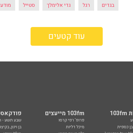
בגדים
רגל
גדי אלימלך
סטייל
מודעו
עוד קטעים
103
103fm מייעצים
פודקאסט
ע
פרופ' רפי קרסו
שבע תשע - 
ובן כספית
מיכל דליות
בן וינון, בקיצו