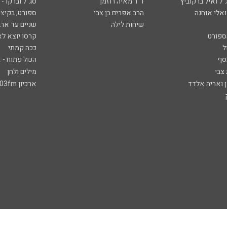
ל ואיל ברקוביץ'
ד"ר מאיה רוזמן
סג"ל וברקו -
ואלי אוחנה
הרב אפרים בן צבי
ספורט, בקיצו
שיחות לילה
שניים עד ארב
ספורט
קרסו יוצא לא
ל
ככה קמתי
סף
הכול פתוח - א
 צבי
מילים ולחן
ן ואריה אלדד
ארכיון 103fm