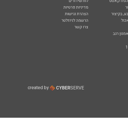
 הפודקאסט
לוח שידורים
ר
מדיניות פרטיות
ע, בקיצור
הצהרת נגישות
כול
הרשמה לניוזלטר
צרו קשר
מנון רגב
created by
CYBER
SERVE