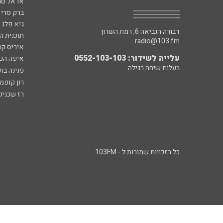
אראל סג"
ברק סרי 
גיא פלג
דבורה הנביאה 6, רמת השרון
תוכנית ה
radio@103.fm
איריס קו
עלייה לשידור: 0552-103-103
איפה הכ
בעלות שיחה רגילה
פנינה בת
רון קופמ
רז שכניק
כל הזכויות שמורות ל - 103FM