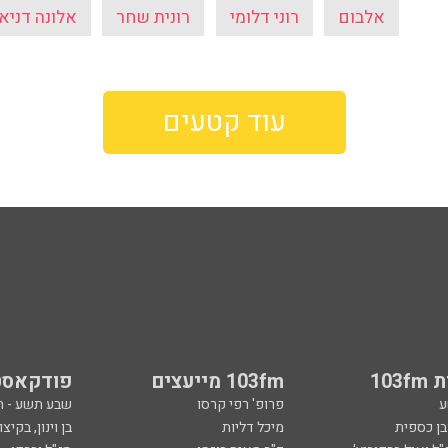
אלבום
רוני דלומי
רונית שחר
אלונה דניא
עוד קטעים
103
103fm מייעצים
פודקאסט
ע
פרופ' רפי קרסו
שבע תשע - 
ובן כספית
מיכל דליות
בן וינון, בקיצו