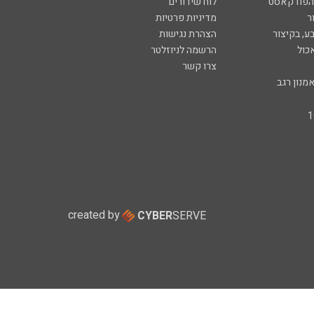
 הפודקאסט
לוח שידורים
ר
מדיניות פרטיות
ע, בקיצור
הצהרת נגישות
כול
הרשמה לניוזלטר
צרו קשר
מנון רגב
created by
CYBER
SERVE