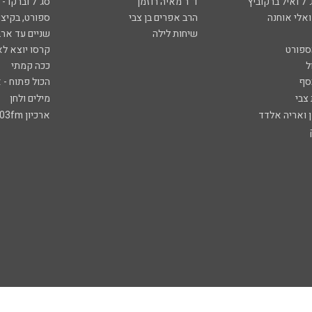
ל ואיל ברקוביץ'
ד"ר מאיה רוזמן
סג"ל וברקו -
ואלי אוחנה
הרב אפרים בן צבי
ספורט, בקיצו
שיחות לילה
שניים עד ארב
ספורט
קרסו יוצא לא
ל
ככה קמתי
סף
הכול פתוח - א
 צבי
מילים ולחן
ן ואריה אלדד
ארכיון 103fm