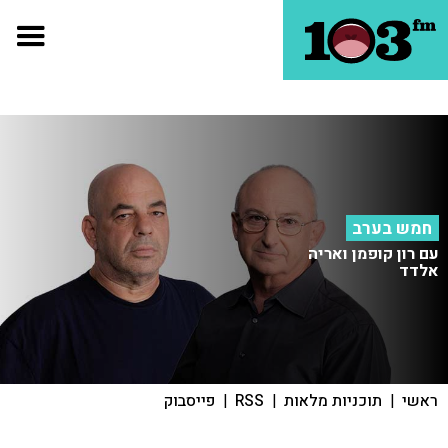
חמש בערב
עם רון קופמן ואריה
אלדד
ראשי
|
תוכניות מלאות
|
RSS
|
פייסבוק