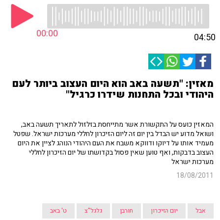
00:00
04:50
מאזין: "תשעה באב הוא היום העצוב ביותר לעם
היהודי ובכל התחנות שידרו כרגיל"
המאזין כועס על התקשורת אשר מתייחסת בזלזול לתאריך תשעה באב,
ושואל מדוע יש הבדל בין יום זה ליום הזיכרון לחללי מערכות ישראל. שפטל
מעמיד אותו על דיוקו ודווקא משבח את העם היהודי הנוהג לציין את היום
העצוב בדבקות, ואף טוען שאין פסול בקדושתו של יום הזיכרון לחללי
מערכות ישראל
18/08/2011
אבל
יום הזיכרון
חורבן
גלגל"צ
ט' באב