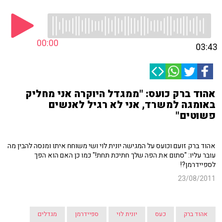
00:00
03:43
אהוד ברק כועס: "ממגדל היוקרה אני מחליק
באומגה למשרד, אני לא רגיל לאנשים
פשוטים"
אהוד ברק זועם וכועס על המגישה יונית לוי ושי משוחח איתו ומנסה להבין מה
עובר עליו: "סתום את הפה שלך חתיכת תחת!" כמו כן האם הוא הפך
לספיידרמן?!
23/08/2011
אהוד ברק
כעס
יונית לוי
ספיידרמן
מגדלים