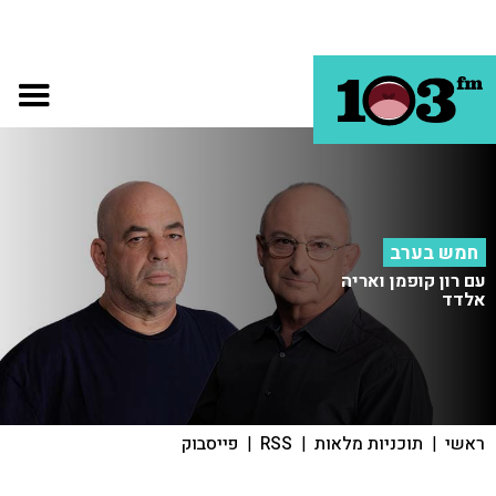
חמש בערב
עם רון קופמן ואריה
אלדד
ראשי
|
תוכניות מלאות
|
RSS
|
פייסבוק