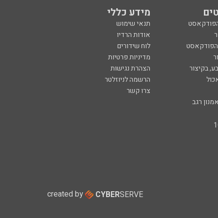
ים
מידע כללי
הפודקאסט
תנאי שימוש
ר
אודות הרדיו
 הפודקאסט
לוח שידורים
ר
מדיניות פרטיות
ע, בקיצור
הצהרת נגישות
כול
הרשמה לניוזלטר
צרו קשר
מנון רגב
created by
CYBER
SERVE