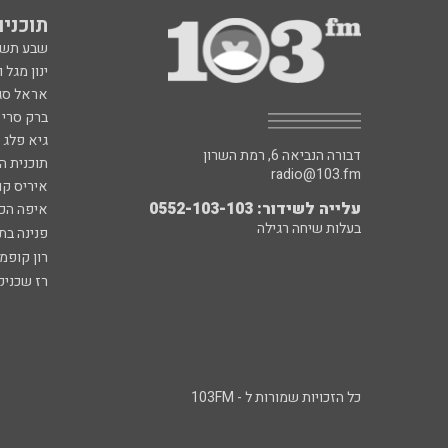
תוכניות fm
שבע תש
ינון מגל 
אראל סג"
ברק סרי 
גיא פלג
דבורה הנביאה 6, רמת השרון
תוכנית ה
radio@103.fm
איריס קו
עלייה לשידור: 0552-103-103
איפה הכ
בעלות שיחה רגילה
פנינה בת
רון קופמ
רז שכניק
כל הזכויות שמורות ל - 103FM