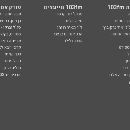
103
103fm מייעצים
פודקאסט
ע
פרופ' רפי קרסו
שבע תשע - 
ובן כספית
מיכל דליות
בן וינון, בקיצו
ל ואיל ברקוביץ'
ד"ר מאיה רוזמן
סג"ל וברקו -
ואלי אוחנה
הרב אפרים בן צבי
ספורט, בקיצו
שיחות לילה
שניים עד ארב
ספורט
קרסו יוצא לא
ל
ככה קמתי
סף
הכול פתוח - א
 צבי
מילים ולחן
ן ואריה אלדד
ארכיון 103fm