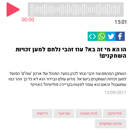
00:00
15:01
הו הא מי זה בא? עוז זהבי נלחם למען זכויות
השחקנים!
השחקן המהמם עוז זהבי נבחר לכהן בוועד המנהל של ארגון 'שח"ם' הפועל
למען זכויות השחקנים בישראל. מדוע עולם הבידור הוא לא כל כך זוהר כמו
שחשבנו? והאם הוא עומד לפצוח בקריירה פוליטית? האזינו!
13/09/2011
פוליטיקה
זכות השיבה
עוז זהבי
דרישות
ארגון השחקנים