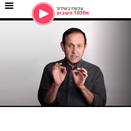
עכשיו בשידור
103fm השבוע