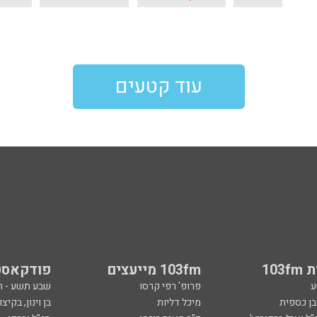
עוד קטעים
103
103fm מייעצים
פודקאסט
ע
פרופ' רפי קרסו
שבע תשע - 
ובן כספית
מיכל דליות
בן וינון, בקיצו