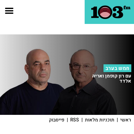
חמש בערב
עם רון קופמן ואריה
אלדד
ראשי
|
תוכניות מלאות
|
RSS
|
פייסבוק