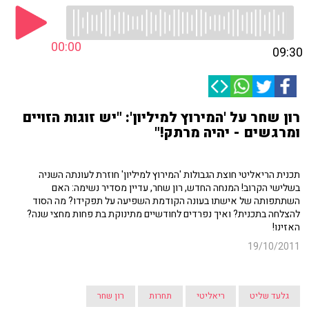
00:00
09:30
רון שחר על 'המירוץ למיליון': "יש זוגות הזויים
ומרגשים - יהיה מרתק!"
תכנית הריאליטי חוצת הגבולות 'המירוץ למיליון' חוזרת לעונתה השניה
בשלישי הקרוב! המנחה החדש, רון שחר, עדיין מסדיר נשימה: האם
השתתפותה של אישתו בעונה הקודמת השפיעה על תפקידו? מה הסוד
להצלחה בתכנית? ואיך נפרדים לחודשיים מתינוקת בת פחות מחצי שנה?
האזינו!
19/10/2011
גלעד שליט
ריאליטי
תחרות
רון שחר