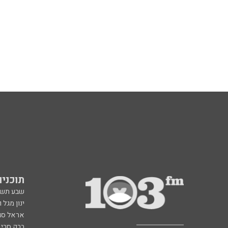
תוכניות fm
שבע תש
ינון מגל 
אראל סג"
ברק סרי 