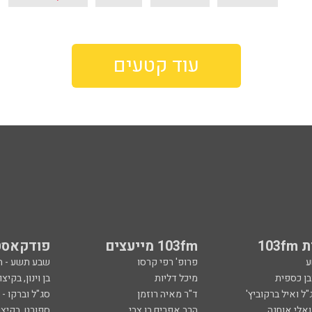
עוד קטעים
103
103fm מייעצים
פודקאסט
ע
פרופ' רפי קרסו
שבע תשע - 
ובן כספית
מיכל דליות
בן וינון, בקיצו
ל ואיל ברקוביץ'
ד"ר מאיה רוזמן
סג"ל וברקו -
ואלי אוחנה
הרב אפרים בן צבי
ספורט, בקיצו