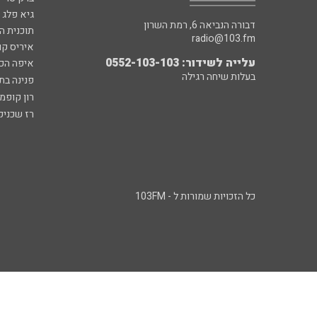
גיא פלג
דבורה הנביאה 6, רמת השרון
תוכנית ה
radio@103.fm
איריס קו
עלייה לשידור: 0552-103-103
איפה הכ
בעלות שיחה רגילה
פנינה בת
רון קופמ
רז שכניק
כל הזכויות שמורות ל - 103FM