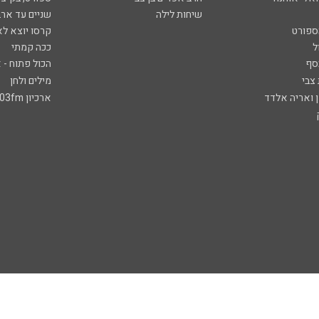
שיחות לילה
שניים עד ארב
ספורט
קרסו יוצא לא
ל
ככה קמתי
סף
הכול פתוח - א
 צבי
מילים ולחן
ן ואריה אלדד
ארכיון 103fm