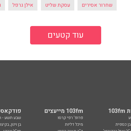
שחרור אסירים
עסקת שליט
אילן גרפל
ג
עוד קטעים
103
103fm מייעצים
פודקאסט
ע
פרופ' רפי קרסו
שבע תשע - 
ובן כספית
מיכל דליות
בן וינון, בקיצו