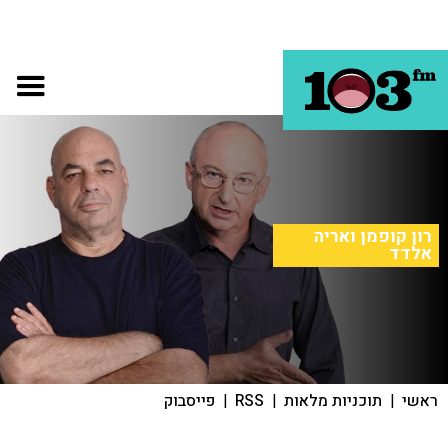
רון קופמן ואריה
אלדד
ראשי
|
תוכניות מלאות
|
RSS
|
פייסבוק