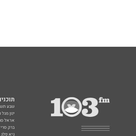
תוכניות fm
שבע תש
ינון מגל 
אראל סג"
ברק סרי 
גיא פלג