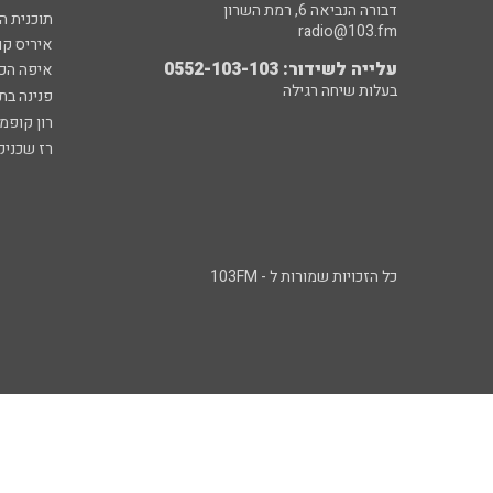
דבורה הנביאה 6, רמת השרון
תוכנית ה
radio@103.fm
איריס קו
עלייה לשידור: 0552-103-103
איפה הכ
בעלות שיחה רגילה
פנינה בת
רון קופמ
רז שכניק
כל הזכויות שמורות ל - 103FM