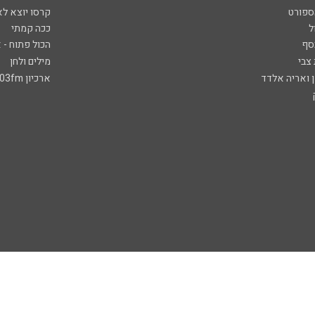
ספורט
קרסו יוצא לא
ל
ככה קמתי
סף
הכול פתוח - א
 צבי
מילים ולחן
ן ואריה אלדד
ארכיון 103fm