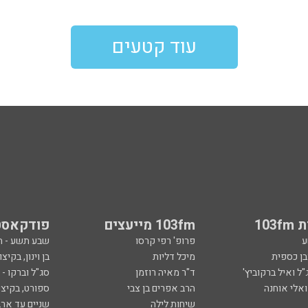
עוד קטעים
103
103fm מייעצים
פודקאסט
ע
פרופ' רפי קרסו
שבע תשע - 
ובן כספית
מיכל דליות
בן וינון, בקיצו
ל ואיל ברקוביץ'
ד"ר מאיה רוזמן
סג"ל וברקו -
ואלי אוחנה
הרב אפרים בן צבי
ספורט, בקיצו
שיחות לילה
שניים עד ארב