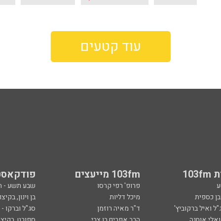
עוד קטעים
103
103fm מייעצים
פודקאסט
ע
פרופ' רפי קרסו
שבע תשע - 
ובן כספית
מיכל דליות
בן וינון, בקיצו
ל ואיל ברקוביץ'
ד"ר מאיה רוזמן
סג"ל וברקו -
ואלי אוחנה
הרב אפרים בן צבי
ספורט, בקיצו