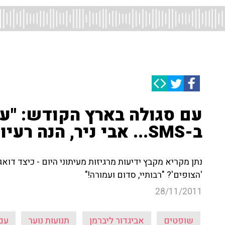
עם סגולה בארץ הקודש: "ע
ב-SMS... אבי ניר, הנה רעיון בשבילך"
נתן מקריא מקבץ ידיעות מרגיזות מעיתוני היום - כיצד דוא
'הצופים'? "רבותיי, סדום ועמורה!"
28/11/2011
שופטים
אביגדור ליברמן
תנועות נוער
עם