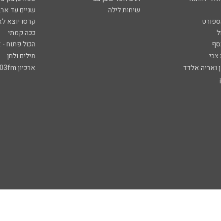
שיחות לילה
שניים עד ארב
ספורט
קרסו יוצא לא
ל
ככה קמתי
סף
הכול פתוח - א
 צבי
מילים ולחן
ן ואריה אלדד
ארכיון 103fm