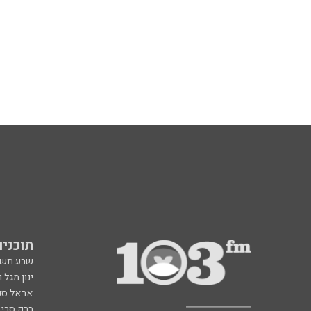
תוכניות fm
שבע תש
ינון מגל 
אראל סג"
ברק סרי 