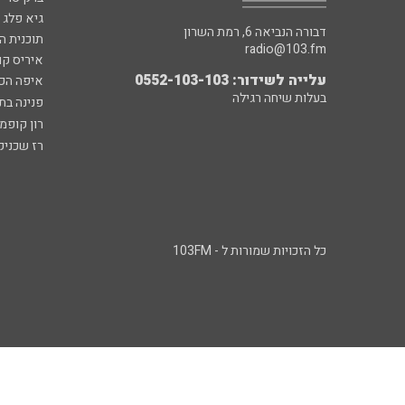
גיא פלג
דבורה הנביאה 6, רמת השרון
תוכנית ה
radio@103.fm
איריס קו
עלייה לשידור: 0552-103-103
איפה הכ
בעלות שיחה רגילה
פנינה בת
רון קופמ
רז שכניק
כל הזכויות שמורות ל - 103FM