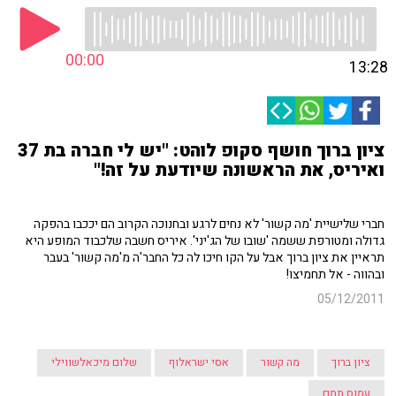
00:00
13:28
ציון ברוך חושף סקופ לוהט: "יש לי חברה בת 37
ואיריס, את הראשונה שיודעת על זה!"
חברי שלישיית 'מה קשור' לא נחים לרגע ובחנוכה הקרוב הם יככבו בהפקה
גדולה ומטורפת ששמה 'שובו של הג'יני'. איריס חשבה שלכבוד המופע היא
תראיין את ציון ברוך אבל על הקו חיכו לה כל החבר'ה מ'מה קשור' בעבר
ובהווה - אל תחמיצו!
05/12/2011
ציון ברוך
מה קשור
אסי ישראלוף
שלום מיכאלשווילי
עמוס תמם