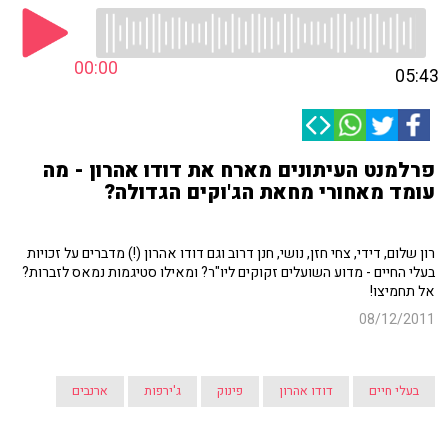
00:00
05:43
פרלמנט העיתונים מארח את דודו אהרון - מה
עומד מאחורי מחאת הג'וקים הגדולה?
רון שלום, דידי, צחי חזן, נושי, חנן דרוב וגם דודו אהרון (!) מדברים על זכויות
בעלי החיים - מדוע השועלים זקוקים ליו"ר? ומאילו סטיגמות נמאס לזברות?
אל תחמיצו!
08/12/2011
בעלי חיים
דודו אהרון
פינוק
ג'ירפות
ארנבים