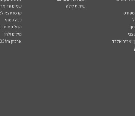
שיחות לילה
שניים עד ארב
ספורט
קרסו יוצא לא
ל
ככה קמתי
סף
הכול פתוח - א
 צבי
מילים ולחן
ן ואריה אלדד
ארכיון 103fm