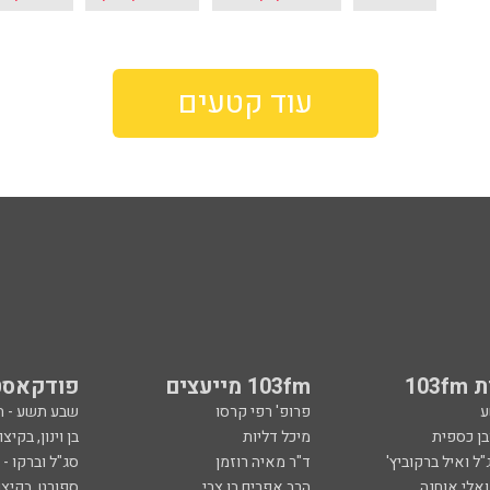
עוד קטעים
103
103fm מייעצים
פודקאסט
ע
פרופ' רפי קרסו
שבע תשע - 
ובן כספית
מיכל דליות
בן וינון, בקיצו
ל ואיל ברקוביץ'
ד"ר מאיה רוזמן
סג"ל וברקו -
ואלי אוחנה
הרב אפרים בן צבי
ספורט, בקיצו