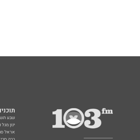
תוכניות fm
שבע תש
ינון מגל 
אראל סג"
ברק סרי 