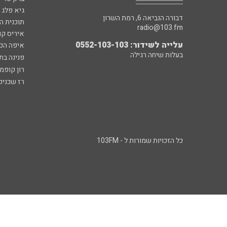
גיא פלג
דבורה הנביאה 6, רמת השרון
תוכנית ה
radio@103.fm
איריס קו
עלייה לשידור: 0552-103-103
איפה הכ
בעלות שיחה רגילה
פנינה בת
רון קופמ
רז שכניק
כל הזכויות שמורות ל - 103FM