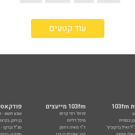
עוד קטעים
103
103fm מייעצים
פודקאסט
ע
פרופ' רפי קרסו
שבע תשע - 
ובן כספית
מיכל דליות
בן וינון, בקיצו
ל ואיל ברקוביץ'
ד"ר מאיה רוזמן
סג"ל וברקו -
ואלי אוחנה
הרב אפרים בן צבי
ספורט, בקיצו