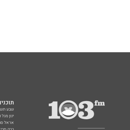
תוכניות fm
שבע תש
ינון מגל 
אראל סג"
ברק סרי 