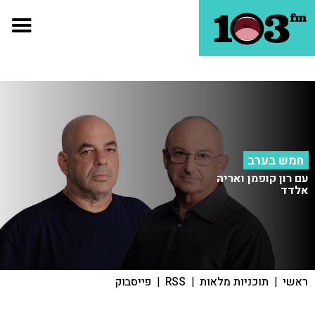
חמש בערב
עם רון קופמן ואריה
אלדד
ראשי
|
תוכניות מלאות
|
RSS
|
פייסבוק