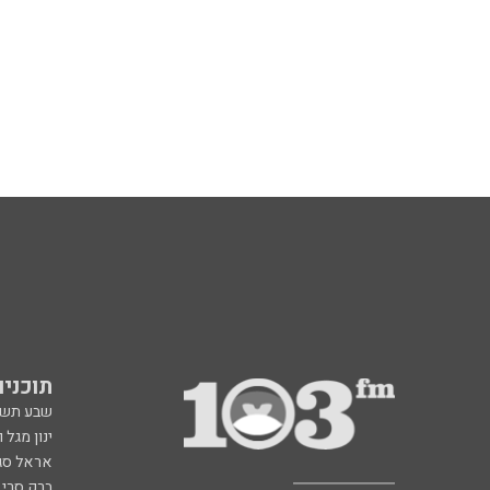
תוכניות fm
שבע תש
ינון מגל 
אראל סג"
ברק סרי 