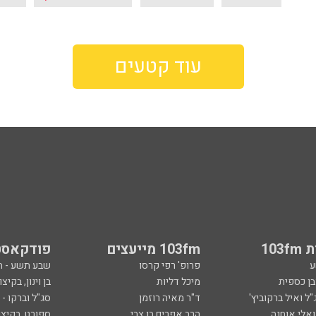
עוד קטעים
103
103fm מייעצים
פודקאסט
ע
פרופ' רפי קרסו
שבע תשע - 
ובן כספית
מיכל דליות
בן וינון, בקיצו
ל ואיל ברקוביץ'
ד"ר מאיה רוזמן
סג"ל וברקו -
ואלי אוחנה
הרב אפרים בן צבי
ספורט, בקיצו