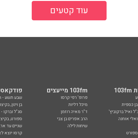
עוד קטעים
103
103fm מייעצים
פודקאסט
ע
פרופ' רפי קרסו
שבע תשע - 
ובן כספית
מיכל דליות
בן וינון, בקיצו
ל ואיל ברקוביץ'
ד"ר מאיה רוזמן
סג"ל וברקו -
ואלי אוחנה
הרב אפרים בן צבי
ספורט, בקיצו
שיחות לילה
שניים עד ארב
ספורט
קרסו יוצא לא