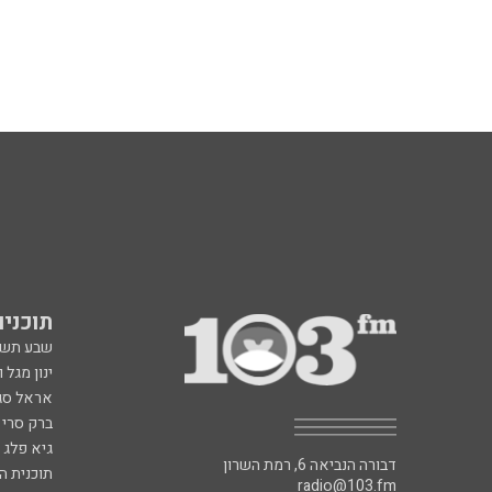
תוכניות fm
שבע תש
ינון מגל 
אראל סג"
ברק סרי 
גיא פלג
דבורה הנביאה 6, רמת השרון
תוכנית ה
radio@103.fm