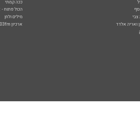
ל
ככה קמתי
סף
הכול פתוח - א
 צבי
מילים ולחן
ן ואריה אלדד
ארכיון 103fm