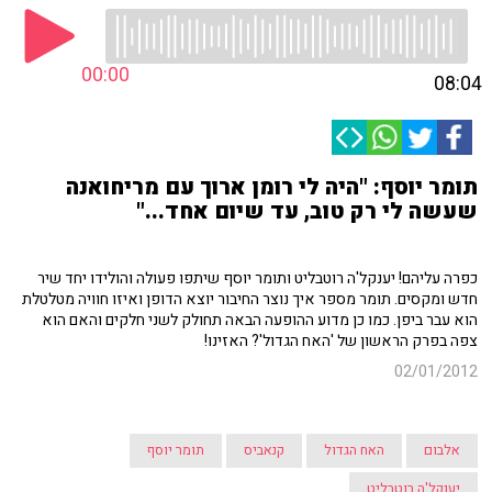
00:00
08:04
תומר יוסף: "היה לי רומן ארוך עם מריחואנה
שעשה לי רק טוב, עד שיום אחד..."
כפרה עליהם! יענקל'ה רוטבליט ותומר יוסף שיתפו פעולה והולידו יחד שיר
חדש ומקסים. תומר מספר איך נוצר החיבור יוצא הדופן ואיזו חוויה מטלטלת
הוא עבר ביפן. כמו כן מדוע ההופעה הבאה תחולק לשני חלקים והאם הוא
צפה בפרק הראשון של 'האח הגדול'? האזינו!
02/01/2012
אלבום
האח הגדול
קנאביס
תומר יוסף
יענקל'ה רוטבליט