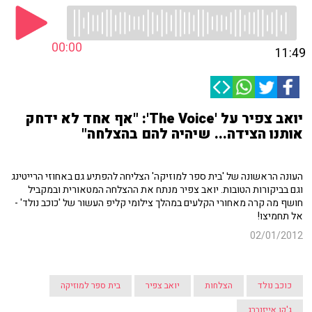
00:00
11:49
יואב צפיר על 'The Voice': "אף אחד לא ידחק
אותנו הצידה... שיהיה להם בהצלחה"
העונה הראשונה של 'בית ספר למוזיקה' הצליחה להפתיע גם באחוזי הרייטינג
וגם בביקורות הטובות. יואב צפיר מנתח את ההצלחה המטאורית ובמקביל
חושף מה קרה מאחורי הקלעים במהלך צילומי קליפ העשור של 'כוכב נולד' -
אל תחמיצו!
02/01/2012
כוכב נולד
הצלחות
יואב צפיר
בית ספר למוזיקה
ג'קו אייזנברג