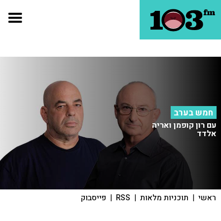
חמש בערב
עם רון קופמן ואריה
אלדד
ראשי
|
תוכניות מלאות
|
RSS
|
פייסבוק