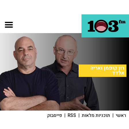
רון קופמן ואריה
אלדד
ראשי
|
תוכניות מלאות
|
RSS
|
פייסבוק