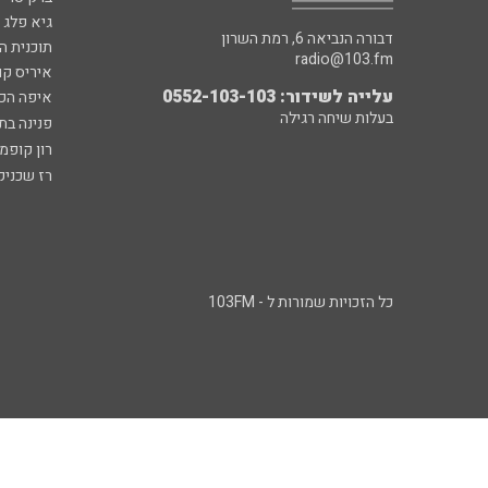
גיא פלג
דבורה הנביאה 6, רמת השרון
תוכנית ה
radio@103.fm
איריס קו
עלייה לשידור: 0552-103-103
איפה הכ
בעלות שיחה רגילה
פנינה בת
רון קופמ
רז שכניק
כל הזכויות שמורות ל - 103FM