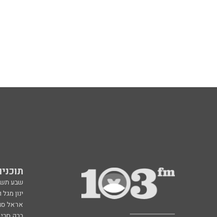
תוכניות fm
שבע תש
ינון מגל 
אראל סג"
ברק סרי 