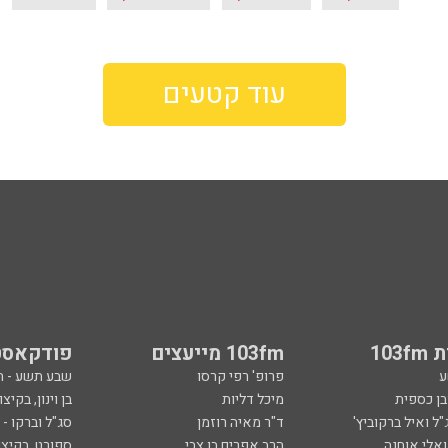
עוד קטעים
103
103fm מייעצים
פודקאסט
ע
פרופ' רפי קרסו
שבע תשע - 
ובן כספית
מיכל דליות
בן וינון, בקיצו
ל ואיל ברקוביץ'
ד"ר מאיה רוזמן
סג"ל וברקו -
ואלי אוחנה
הרב אפרים בן צבי
ספורט, בקיצו