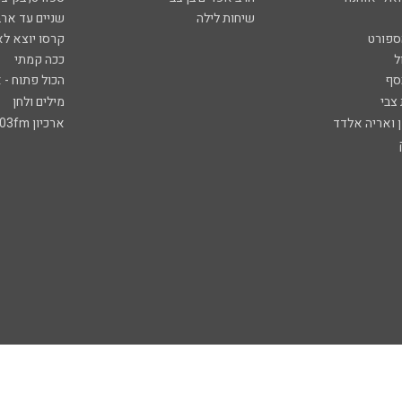
שיחות לילה
שניים עד ארב
ספורט
קרסו יוצא לא
ל
ככה קמתי
סף
הכול פתוח - א
 צבי
מילים ולחן
ן ואריה אלדד
ארכיון 103fm