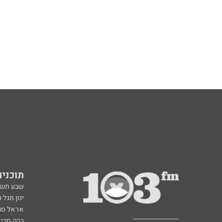
תוכניות fm
שבע תש
ינון מגל 
אראל סג"
ברק סרי 