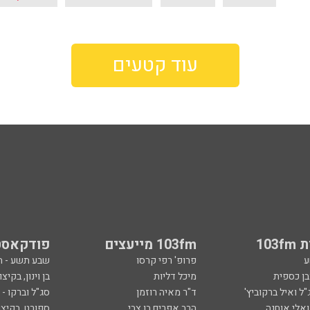
עוד קטעים
103
103fm מייעצים
פודקאסט
ע
פרופ' רפי קרסו
שבע תשע - 
ובן כספית
מיכל דליות
בן וינון, בקיצו
ל ואיל ברקוביץ'
ד"ר מאיה רוזמן
סג"ל וברקו -
ואלי אוחנה
הרב אפרים בן צבי
ספורט, בקיצו