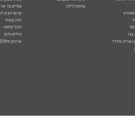
שיחות לילה
שניים עד ארב
ספורט
קרסו יוצא לא
ל
ככה קמתי
סף
הכול פתוח - א
 צבי
מילים ולחן
ן ואריה אלדד
ארכיון 103fm