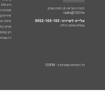
גיא פלג
דבורה הנביאה 6, רמת השרון
תוכנית ה
radio@103.fm
איריס קו
עלייה לשידור: 0552-103-103
איפה הכ
בעלות שיחה רגילה
פנינה בת
רון קופמ
רז שכניק
כל הזכויות שמורות ל - 103FM