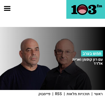
חמש בערב
עם רון קופמן ואריה
אלדד
ראשי
|
תוכניות מלאות
|
RSS
|
פייסבוק