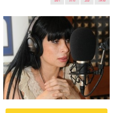
שואה
עצב
פרות
רשע