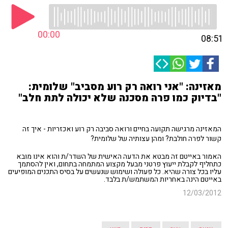
00:00
08:51
מאזינה: "אני רואה רק רוע מסביב" שלומית:
"בדיוק כמו פרה מסכנה שלא יכולה לתת חלב"
המאזינה מרגישה תקועה בחיים ורואה סביבה רק רוע ואכזריות - איך זה
קשור לפרה חולבת? ומהן עצותיה של שלומית?
האמור באייטם זה מבטא את הדעה האישית של השדר/ת והוא אינו מובא
כתחליף לקבלת ייעוץ פרטני מבעל מקצוע המתמחה בתחום, ואין להסתמך
עליו בכל צורה שהיא. כל פעולה ושימוש שנעשים על בסיס התכנים המופיעים
באייטם הינה באחריות המשתמש/ת בלבד.
12/03/2012