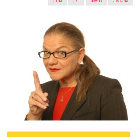
התעלמות
דרישות
רצון
הורות