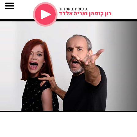
עכשיו בשידור
רון קופמן ואריה אלדד