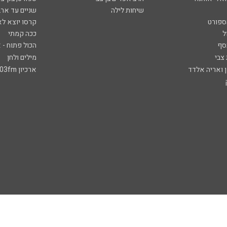
שיחות לילה
שניים עד ארב
ספורט
קרסו יוצא לא
ל
ככה קמתי
סף
הכול פתוח - א
 צבי
מילים ולחן
ן ואריה אלדד
ארכיון 103fm