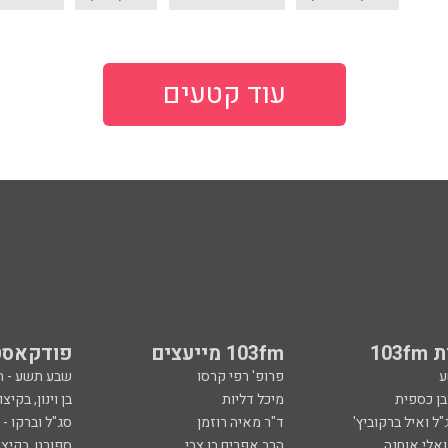
עוד קטעים
103
103fm מייעצים
פודקאסט
ע
פרופ' רפי קרסו
שבע תשע - 
ובן כספית
מיכל דליות
בן וינון, בקיצו
ל ואיל ברקוביץ'
ד"ר מאיה רוזמן
סג"ל וברקו -
ואלי אוחנה
הרב אפרים בן צבי
ספורט, בקיצו