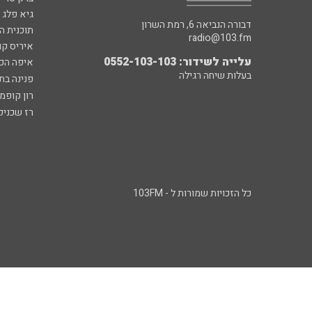
גיא פלג
דבורה הנביאה 6, רמת השרון
תוכנית ה
radio@103.fm
איריס קו
עלייה לשידור: 0552-103-103
איפה הכ
בעלות שיחה רגילה
פנינה בת
רון קופמ
רז שכניק
כל הזכויות שמורות ל - 103FM