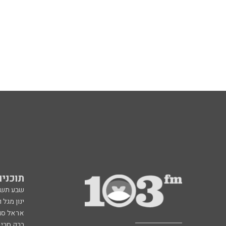
תוכניות fm
שבע תש
ינון מגל 
אראל סג"
ברק סרי 