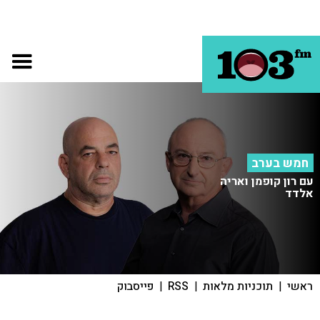
חמש בערב
עם רון קופמן ואריה
אלדד
ראשי
|
תוכניות מלאות
|
RSS
|
פייסבוק