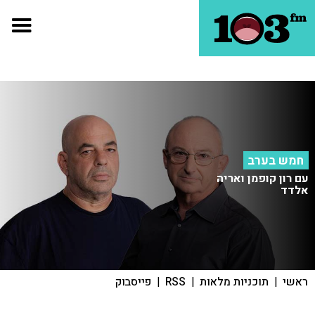
חמש בערב
עם רון קופמן ואריה
אלדד
ראשי
|
תוכניות מלאות
|
RSS
|
פייסבוק