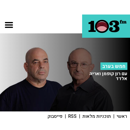
חמש בערב
עם רון קופמן ואריה
אלדד
ראשי
|
תוכניות מלאות
|
RSS
|
פייסבוק