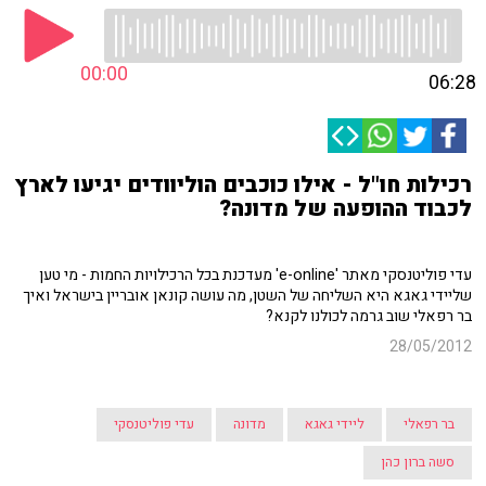
00:00
06:28
רכילות חו"ל - אילו כוכבים הוליוודים יגיעו לארץ
לכבוד ההופעה של מדונה?
עדי פוליטנסקי מאתר 'e-online' מעדכנת בכל הרכילויות החמות - מי טען
שליידי גאגא היא השליחה של השטן, מה עושה קונאן אובריין בישראל ואיך
בר רפאלי שוב גרמה לכולנו לקנא?
28/05/2012
בר רפאלי
ליידי גאגא
מדונה
עדי פוליטנסקי
סשה ברון כהן