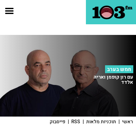
חמש בערב
עם רון קופמן ואריה
אלדד
ראשי
|
תוכניות מלאות
|
RSS
|
פייסבוק