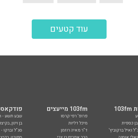
עוד קטעים
103
103fm מייעצים
פודקאסט
ע
פרופ' רפי קרסו
שבע תשע - 
ובן כספית
מיכל דליות
בן וינון, בקיצו
ל ואיל ברקוביץ'
ד"ר מאיה רוזמן
סג"ל וברקו -
ואלי אוחנה
הרב אפרים בן צבי
ספורט, בקיצו