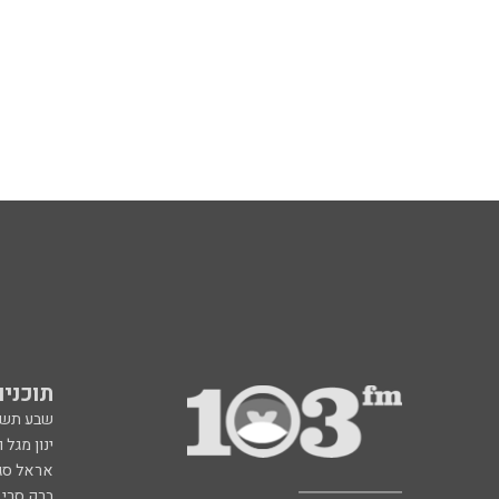
תוכניות fm
שבע תש
ינון מגל 
אראל סג"
ברק סרי 