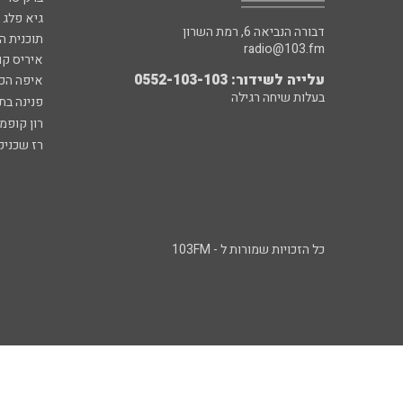
גיא פלג
דבורה הנביאה 6, רמת השרון
תוכנית ה
radio@103.fm
איריס קו
עלייה לשידור: 0552-103-103
איפה הכ
בעלות שיחה רגילה
פנינה בת
רון קופמ
רז שכניק
כל הזכויות שמורות ל - 103FM