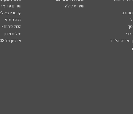
שיחות לילה
שניים עד ארב
ספורט
קרסו יוצא לא
ל
ככה קמתי
סף
הכול פתוח - א
 צבי
מילים ולחן
ן ואריה אלדד
ארכיון 103fm